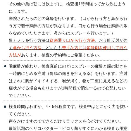
その他の薬は朝には飲まずに、検査後1時間経ってから飲むよう
にします。
来院されたらのどの麻酔を行います。（口から行う方と鼻から行
う方で若干麻酔の方法が異なります。口から行う場合は麻酔の氷
をなめていただきます。鼻からはスプレーを行います。）
胃カメラを行う方法は
従来通り口から行う方法
、おう吐反射が強
く
鼻から行う方法
、どちらも
苦手な方には鎮静剤を使用して行う
方法が
あります。検査の予約時にご希望ください。
喉麻酔が終わり、検査直前にのどにスプレーの麻酔と腸の動きを
一時的にとめる注射（胃腸の働きを抑える薬）を行います。注射
はまれに胸がドキドキする、喉が渇く、物が二重に見えるなどの
症状がでる場合もありますが1時間程で消失するので心配しない
でください。
検査時間はわずか、4～5分程度です。検査中はとにかく力を抜い
てください。
声をかけますのでできるだけリラックスを心がけてください。
最近話題のヘリコバクター・ピロリ菌がすぐにわかる検査も用意