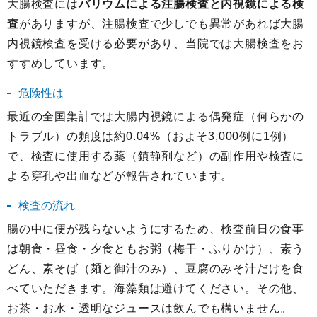
大腸検査には
バリウムによる注腸検査と内視鏡による検
査
がありますが、注腸検査で少しでも異常があれば大腸
内視鏡検査を受ける必要があり、当院では大腸検査をお
すすめしています。
危険性は
最近の全国集計では大腸内視鏡による偶発症（何らかの
トラブル）の頻度は約0.04%（およそ3,000例に1例）
で、検査に使用する薬（鎮静剤など）の副作用や検査に
よる穿孔や出血などが報告されています。
検査の流れ
腸の中に便が残らないようにするため、検査前日の食事
は朝食・昼食・夕食ともお粥（梅干・ふりかけ）、素う
どん、素そば（麺と御汁のみ）、豆腐のみそ汁だけを食
べていただきます。海藻類は避けてください。その他、
お茶・お水・透明なジュースは飲んでも構いません。